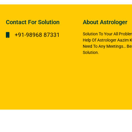
Contact For Solution
About Astrologer
+91-98968 87331
Solution To Your All Probl
Help Of Astrologer Aazim K
Need To Any Meetings… Bes
Solution.